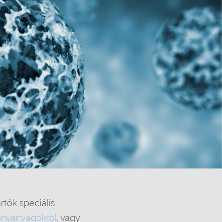
rtók speciális
nyanyagokról
, vagy