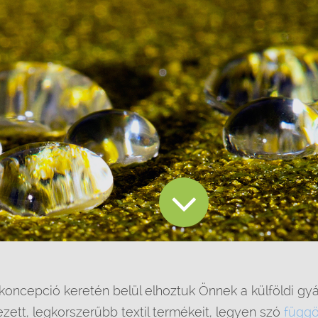
koncepció keretén belül elhoztuk Önnek a külföldi gyá
ezett, legkorszerűbb textil termékeit, legyen szó
függö