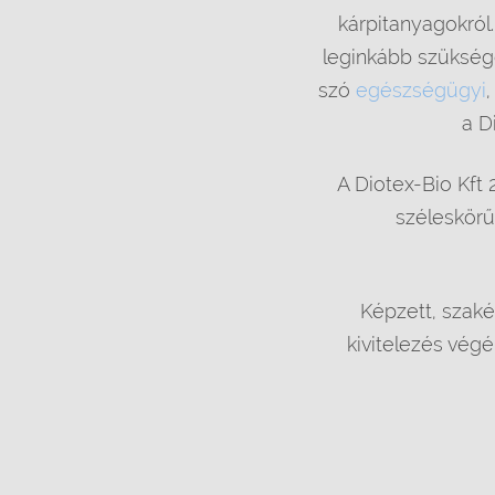
kárpitanyagokról
leginkább szüksége
szó
egészségügyi
a D
A Diotex-Bio Kft 
széleskörű 
Képzett, szaké
kivitelezés végé