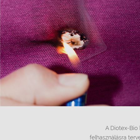
A Diotex-Bio 
felhasználásra terv