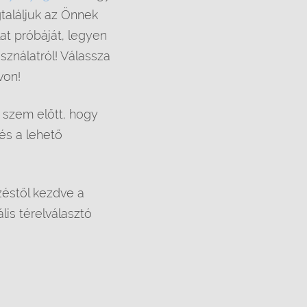
találjuk az Önnek
at próbáját, legyen
asználatról! Válassza
von!
k szem előtt, hogy
 és a lehető
zéstől kezdve a
lis térelválasztó