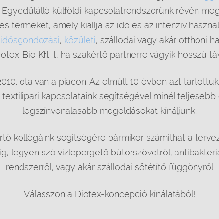
. Egyedülálló külföldi kapcsolatrendszerünk révén meg
s terméket, amely kiállja az idő és az intenzív használ
,
idősgondozási
,
közületi
, szállodai vagy akár otthoni h
iotex-Bio Kft-t, ha szakértő partnerre vágyik hosszú tá
2010. óta van a piacon. Az elmúlt 10 évben azt tartottu
textilipari kapcsolataink segítségével minél teljesebb
legszínvonalasabb megoldásokat kínáljunk.
rtő kollégáink segítségére bármikor számíthat a terve
ig, legyen szó vízlepergető bútorszövetről, antibakteriá
rendszerről, vagy akár szállodai sötétítő függönyről
Válasszon a Diotex-koncepció kínálatából!